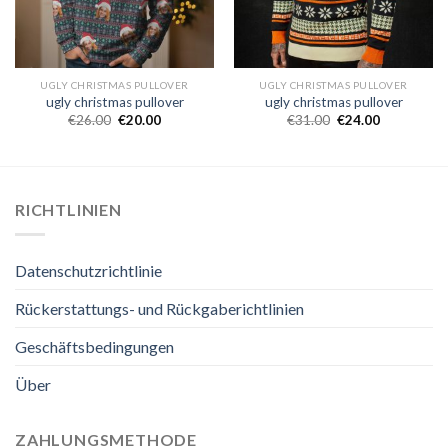
UGLY CHRISTMAS PULLOVER
UGLY CHRISTMAS PULLOVER
ugly christmas pullover
ugly christmas pullover
€
26.00
€
20.00
€
31.00
€
24.00
RICHTLINIEN
Datenschutzrichtlinie
Rückerstattungs- und Rückgaberichtlinien
Geschäftsbedingungen
Über
ZAHLUNGSMETHODE