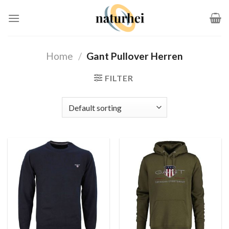
Zum
Inhalt
springen
Home
/
Gant Pullover Herren
FILTER