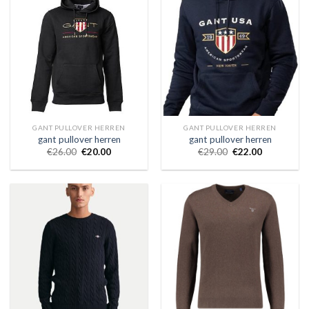
GANT PULLOVER HERREN
GANT PULLOVER HERREN
gant pullover herren
gant pullover herren
€
26.00
€
20.00
€
29.00
€
22.00