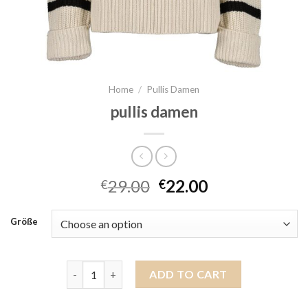
Home
/
Pullis Damen
pullis damen
29.00
22.00
€
€
Größe
pullis damen quantity
ADD TO CART