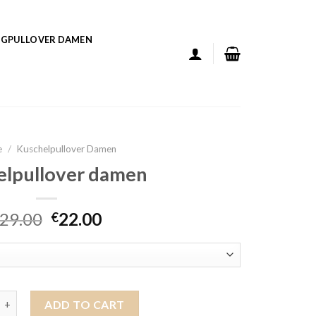
GPULLOVER DAMEN
e
/
Kuschelpullover Damen
elpullover damen
29.00
22.00
€
ullover damen quantity
ADD TO CART