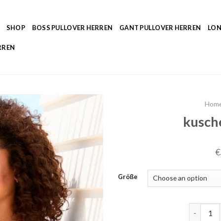
SHOP
BOSS PULLOVER HERREN
GANT PULLOVER HERREN
LON
RREN
Hom
kusch
€
Größe
kuschelp