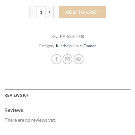
kuschelpullover damen quantity
ADD TO CART
SKU:
NA-52580338
Category:
Kuschelpullover Damen
REVIEWS (0)
Reviews
There are no reviews yet.