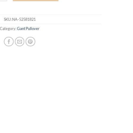
SKU:
NA-52581821
Category:
Gant Pullover