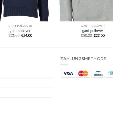
GANT PULLOVER
GANT PULLOVER
gant pullover
gant pullover
€
31.00
€
24.00
€
30.00
€
23.00
ZAHLUNGSMETHODE