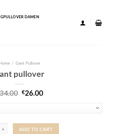
GPULLOVER DAMEN
Home
/
Gant Pullover
ant pullover
34.00
26.00
€
over quantity
ADD TO CART