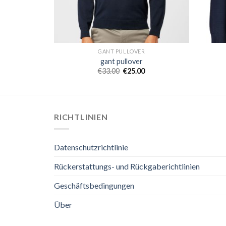
GANT PULLOVER
gant pullover
€
33.00
€
25.00
RICHTLINIEN
Datenschutzrichtlinie
Rückerstattungs- und Rückgaberichtlinien
Geschäftsbedingungen
Über