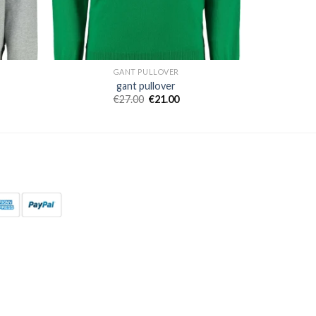
GANT PULLOVER
gant pullover
€
27.00
€
21.00