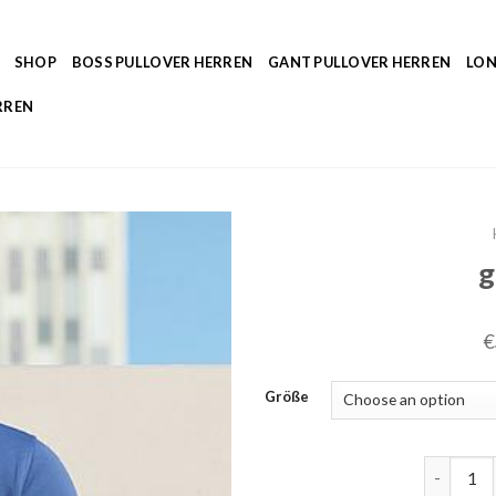
SHOP
BOSS PULLOVER HERREN
GANT PULLOVER HERREN
LON
RREN
g
€
Größe
gant pull