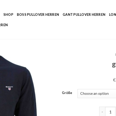
SHOP
BOSS PULLOVER HERREN
GANT PULLOVER HERREN
LON
RREN
g
€
Größe
gant pull