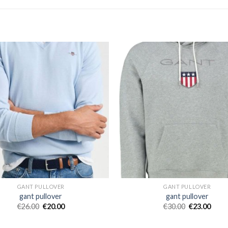
GANT PULLOVER
GANT PULLOVER
gant pullover
gant pullover
€
26.00
€
20.00
€
30.00
€
23.00