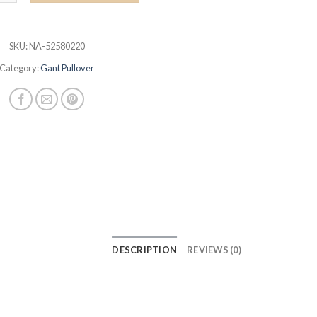
SKU:
NA-52580220
Category:
Gant Pullover
DESCRIPTION
REVIEWS (0)