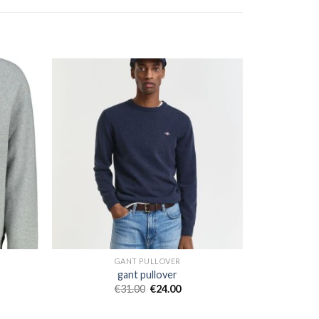
GANT PULLOVER
gant pullover
€
31.00
€
24.00