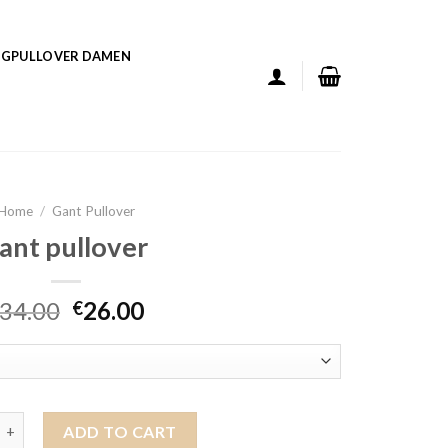
GPULLOVER DAMEN
Home
/
Gant Pullover
ant pullover
34.00
26.00
€
over quantity
ADD TO CART