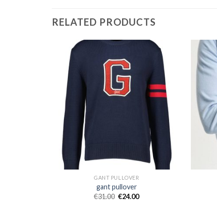
RELATED PRODUCTS
GANT PULLOVER
gant pullover
€
31.00
€
24.00