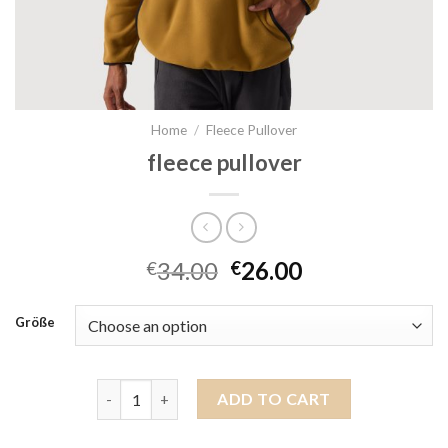
Home
/
Fleece Pullover
fleece pullover
34.00
26.00
€
€
Größe
fleece pullover quantity
ADD TO CART