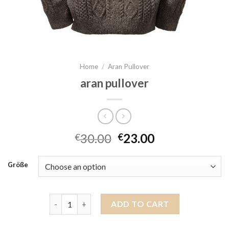
Home
/
Aran Pullover
aran pullover
30.00
23.00
€
€
Größe
aran pullover quantity
ADD TO CART