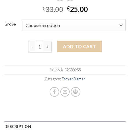
33.00
25.00
€
€
Größe
troyer damen quantity
ADD TO CART
SKU:
NA-52580955
Category:
Troyer Damen
DESCRIPTION