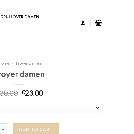
GPULLOVER DAMEN
Home
/
Troyer Damen
royer damen
30.00
23.00
€
amen quantity
ADD TO CART