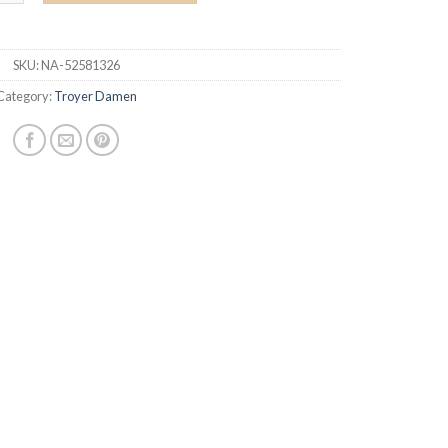
SKU:
NA-52581326
Category:
Troyer Damen