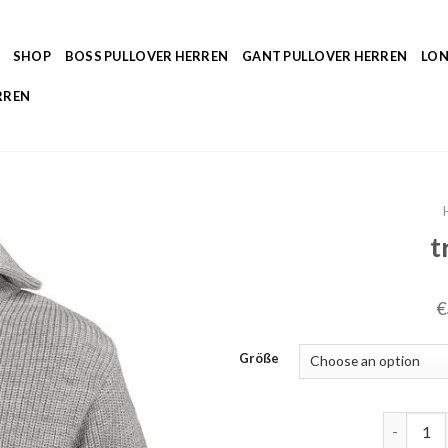
SHOP
BOSS PULLOVER HERREN
GANT PULLOVER HERREN
LON
RREN
t
€
Größe
troyer d