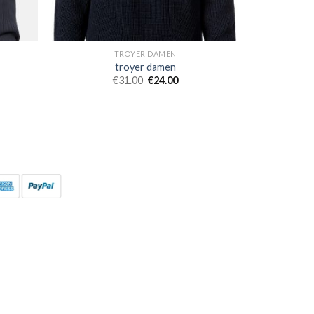
TROYER DAMEN
troyer damen
€
31.00
€
24.00