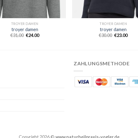
TROYER DAMEN
TROYER DAMEN
troyer damen
troyer damen
€
31.00
€
24.00
€
30.00
€
23.00
ZAHLUNGSMETHODE
Copyright 2026 ©
www.naturheilpraxis-vogler.de