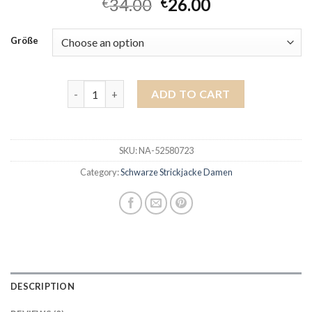
34.00
26.00
€
€
Größe
schwarze strickjacke damen quantity
ADD TO CART
SKU:
NA-52580723
Category:
Schwarze Strickjacke Damen
DESCRIPTION