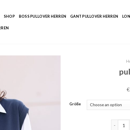
SHOP
BOSS PULLOVER HERREN
GANT PULLOVER HERREN
LON
RREN
H
pu
€
Größe
pullunde