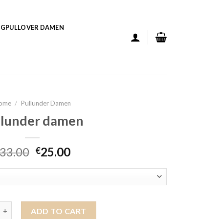
GPULLOVER DAMEN
ome
/
Pullunder Damen
llunder damen
33.00
25.00
€
r damen quantity
ADD TO CART