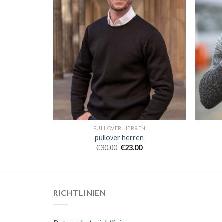
N
PULLOVER HERREN
n
pullover herren
€
30.00
€
23.00
RICHTLINIEN