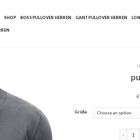
SHOP
BOSS PULLOVER HERREN
GANT PULLOVER HERREN
LON
RREN
pu
€
Größe
pullover 