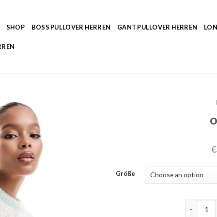
SHOP
BOSS PULLOVER HERREN
GANT PULLOVER HERREN
LON
RREN
o
€
Größe
only pull