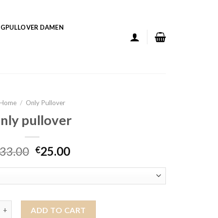
GPULLOVER DAMEN
Home
/
Only Pullover
nly pullover
33.00
25.00
€
over quantity
ADD TO CART