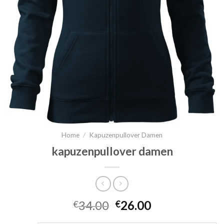
Home
/
Kapuzenpullover Damen
kapuzenpullover damen
34.00
26.00
€
€