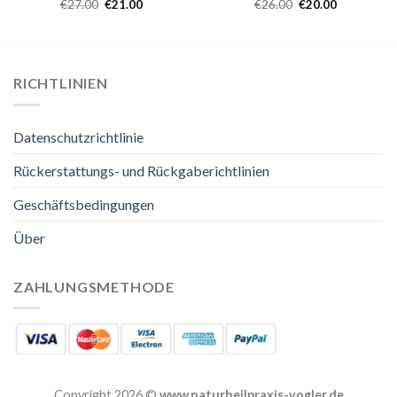
€
27.00
€
21.00
€
26.00
€
20.00
RICHTLINIEN
Datenschutzrichtlinie
Rückerstattungs- und Rückgaberichtlinien
Geschäftsbedingungen
Über
ZAHLUNGSMETHODE
Copyright 2026 ©
www.naturheilpraxis-vogler.de