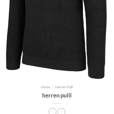
Home
/
Herren Pulli
herren pulli