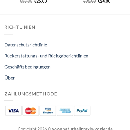
€
33.00
€
25.00
€
31.00
€
24.00
RICHTLINIEN
Datenschutzrichtlinie
Rückerstattungs- und Rückgaberichtlinien
Geschäftsbedingungen
Über
ZAHLUNGSMETHODE
Copyright 2026 ©
www.naturheilpraxis-vogler.de