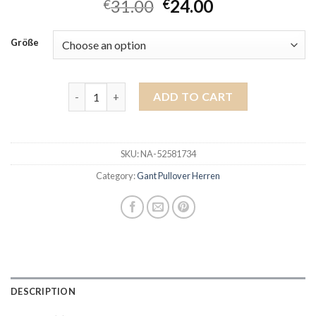
31.00
24.00
€
€
Größe
gant pullover herren quantity
ADD TO CART
SKU:
NA-52581734
Category:
Gant Pullover Herren
DESCRIPTION