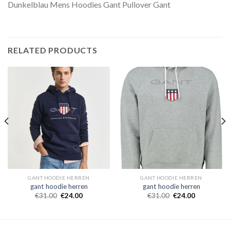
Dunkelblau Mens Hoodies Gant Pullover Gant
RELATED PRODUCTS
GANT HOODIE HERREN
GANT HOODIE HERREN
gant hoodie herren
gant hoodie herren
€
31.00
€
24.00
€
31.00
€
24.00