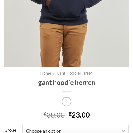
Home
/
Gant Hoodie Herren
gant hoodie herren
30.00
23.00
€
€
Größe