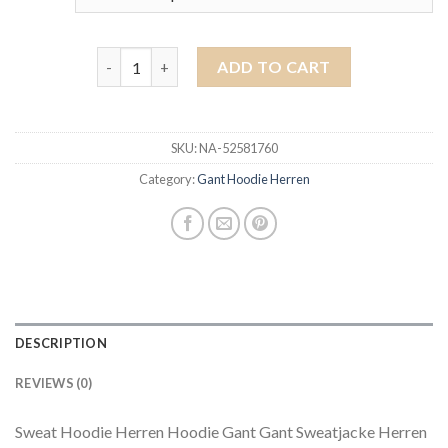
gant hoodie herren quantity
ADD TO CART
SKU:
NA-52581760
Category:
Gant Hoodie Herren
DESCRIPTION
REVIEWS (0)
Sweat Hoodie Herren Hoodie Gant Gant Sweatjacke Herren