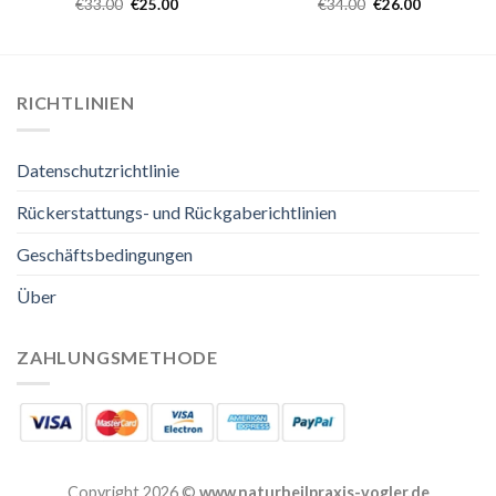
€
33.00
€
25.00
€
34.00
€
26.00
RICHTLINIEN
Datenschutzrichtlinie
Rückerstattungs- und Rückgaberichtlinien
Geschäftsbedingungen
Über
ZAHLUNGSMETHODE
Copyright 2026 ©
www.naturheilpraxis-vogler.de