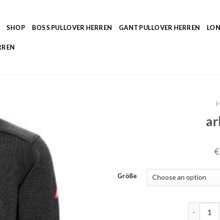
SHOP
BOSS PULLOVER HERREN
GANT PULLOVER HERREN
LON
RREN
ar
€
Größe
arbeitspu