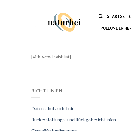
Zum
Inhalt
STARTSEITE
springen
PULLUNDER HE
[yith_wcwl_wishlist]
RICHTLINIEN
Datenschutzrichtlinie
Rückerstattungs- und Rückgaberichtlinien
Geschäftsbedingungen