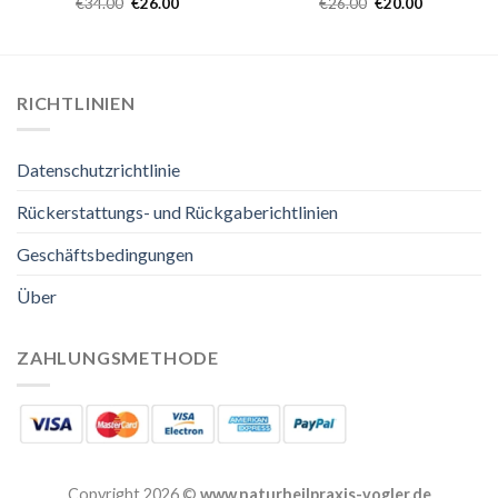
€
34.00
€
26.00
€
26.00
€
20.00
RICHTLINIEN
Datenschutzrichtlinie
Rückerstattungs- und Rückgaberichtlinien
Geschäftsbedingungen
Über
ZAHLUNGSMETHODE
Copyright 2026 ©
www.naturheilpraxis-vogler.de