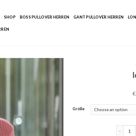
SHOP
BOSS PULLOVER HERREN
GANT PULLOVER HERREN
LON
RREN
€
Größe
longpullo