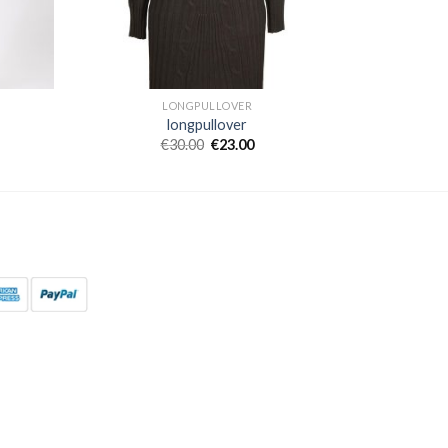
LONGPULLOVER
longpullover
€
30.00
€
23.00