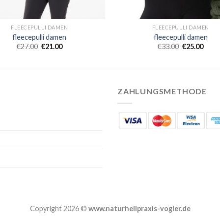
FLEECEPULLI DAMEN
FLEECEPULLI DAMEN
fleecepulli damen
fleecepulli damen
€
27.00
€
21.00
€
33.00
€
25.00
ZAHLUNGSMETHODE
Copyright 2026 ©
www.naturheilpraxis-vogler.de