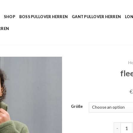
SHOP
BOSS PULLOVER HERREN
GANT PULLOVER HERREN
LON
RREN
H
fle
€
Größe
fleecepul