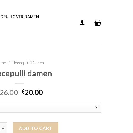
GPULLOVER DAMEN
ome
/
Fleecepulli Damen
ecepulli damen
26.00
20.00
€
li damen quantity
ADD TO CART