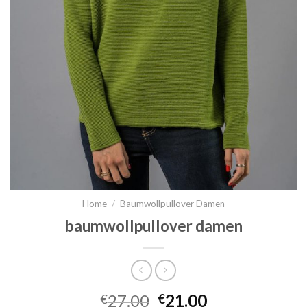
Home
/
Baumwollpullover Damen
baumwollpullover damen
27.00
21.00
€
€